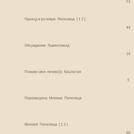
51
Приход в ролевую
Пепелица
[
1
2
]
44
Обсуждение
Львинозвезд
16
Покажи свое личико)))
Крылатая
5
Перемещена:
Мнения
Пепелица
Мнения
Пепелица
[
1
2
]
60