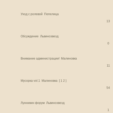
Уход с ролевой
Пепелица
13
Обсуждение
Львинозвезд
0
Внимание администрации!
Малиновка
11
Мусорка vol.1
Малиновка
[
1
2
]
54
Лунникин форум
Львинозвезд
1