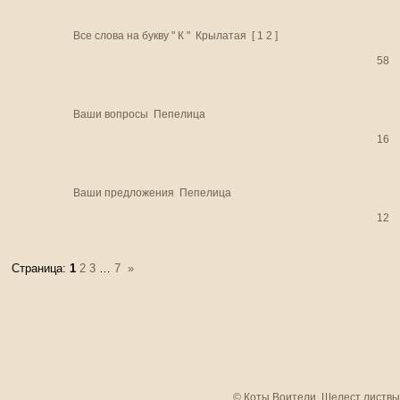
Все слова на букву " К "
Крылатая
[
1
2
]
58
Ваши вопросы
Пепелица
16
Ваши предложения
Пепелица
12
Страница:
1
2
3
…
7
»
© Коты Воители. Шелест листвы.