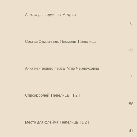
Анкета для админов
Мглуша
0
Состав Сумрачного Племени
Пепелица
22
Анка неигрового перса
Мгла Черноуховна
3
Список ролей
Пепелица
[
1
2
]
58
Место для флейма
Пепелица
[
1
2
]
41