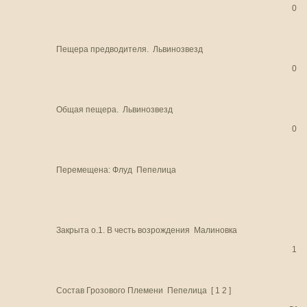
0
Пещера предводителя.
Львинозвезд
0
Общая пещера.
Львинозвезд
0
Перемещена:
Флуд
Пепелица
Закрыта
о.1. В честь возрождения
Малиновка
1
Состав Грозового Племени
Пепелица
[
1
2
]