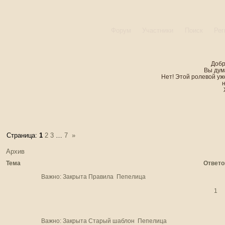
Форум
Участники
Поиск
Рег
Добр
Вы дум
Нет! Этой ролевой уже
Страница:
1
2
3
…
7
»
Архив
Тема
Ответо
Важно:
Закрыта
Правила
Пепелица
1
Важно:
Закрыта
Старый шаблон
Пепелица