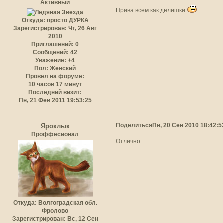
Активный
Прива всем как делишки
Откуда:
просто ДУРКА
Зарегистрирован
: Чт, 26 Авг
2010
Приглашений:
0
Сообщений:
42
Уважение:
+4
Пол:
Женский
Провел на форуме:
10 часов 17 минут
Последний визит:
Пн, 21 Фев 2011 19:53:25
Поделиться
Пн, 20 Сен 2010 18:42:5
Яроклык
Проффесионал
Отлично
Откуда:
Волгоградская обл.
Фролово
Зарегистрирован
: Вс, 12 Сен