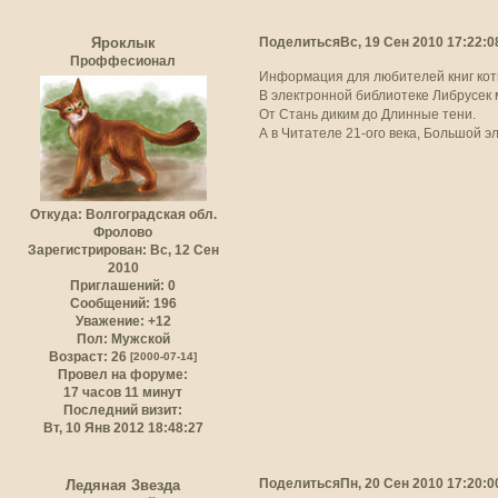
Поделиться
Вс, 19 Сен 2010 17:22:0
Яроклык
Проффесионал
Информация для любителей книг кот
В электронной библиотеке Либрусек 
От Стань диким до Длинные тени.
А в Читателе 21-ого века, Большой э
Откуда:
Волгоградская обл.
Фролово
Зарегистрирован
: Вс, 12 Сен
2010
Приглашений:
0
Сообщений:
196
Уважение:
+12
Пол:
Мужской
Возраст:
26
[2000-07-14]
Провел на форуме:
17 часов 11 минут
Последний визит:
Вт, 10 Янв 2012 18:48:27
Поделиться
Пн, 20 Сен 2010 17:20:0
Ледяная Звезда