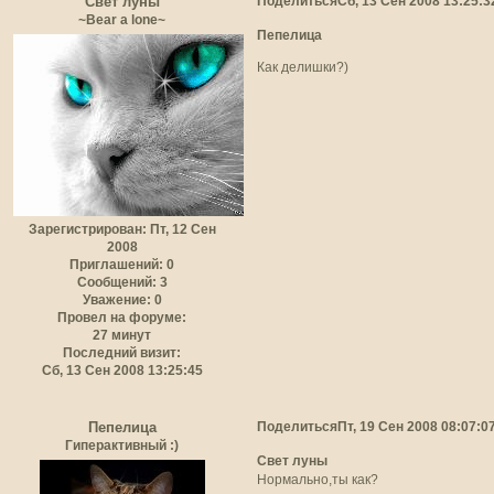
Поделиться
Сб, 13 Сен 2008 13:25:3
Свет луны
~Bear a lone~
Пепелица
Как делишки?)
Зарегистрирован
: Пт, 12 Сен
2008
Приглашений:
0
Сообщений:
3
Уважение:
0
Провел на форуме:
27 минут
Последний визит:
Сб, 13 Сен 2008 13:25:45
Поделиться
Пт, 19 Сен 2008 08:07:0
Пепелица
Гиперактивный :)
Свет луны
Нормально,ты как?