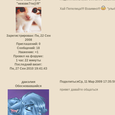
"неизве7тн@Я"
Хай Пепелица!!!! Взаимно!!!
"улыб
Зарегистрирован
: Пн, 22 Сен
2008
Приглашений:
0
Сообщений:
18
Уважение:
+1
Провел на форуме:
1 час 22 минуты
Последний визит:
Пн, 27 Сен 2010 19:41:43
Поделиться
Ср, 11 Мар 2009 17:35:5
данэлия
Обосновавшийся
привет давайте общаться