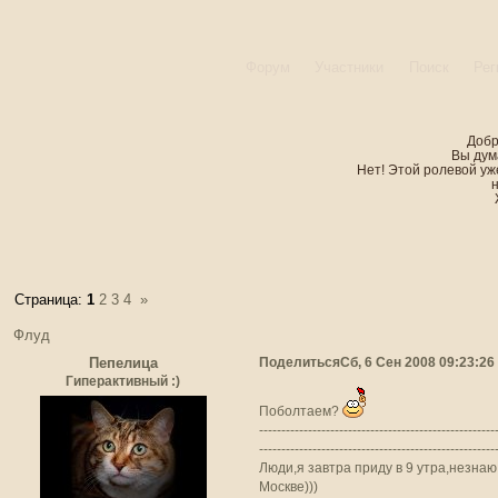
Форум
Участники
Поиск
Рег
Добр
Вы дум
Нет! Этой ролевой уже
Страница:
1
2
3
4
»
Флуд
Поделиться
Сб, 6 Сен 2008 09:23:26
Пепелица
Гиперактивный :)
Поболтаем?
-----------------------------------------------------
-----------------------------------------------------
Люди,я завтра приду в 9 утра,незнаю,
Москве)))