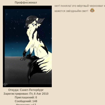
Проффесионал
нет! поняла! это мёртвый чернохват 
кажется звёздныйм свет!
Откуда:
Санкт-Петербург
Зарегистрирован
: Пт, 6 Авг 2010
Приглашений:
0
Сообщений:
148
Уважение:
+17