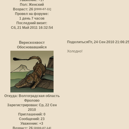
Пол:
Женский
Возраст:
26
[2000-07-11]
Провел на форуме:
1 день 7 часов
Последний визит:
Сб, 21 Май 2011 16:32:54
Поделиться
Пт, 24 Сен 2010 21:06:2
Верескохвост
Обосновавшийся
Холодно!
Откуда:
Волгоградская область
Фролово
Зарегистрирован
: Ср, 22 Сен
2010
Приглашений:
0
Сообщений:
23
Уважение:
+3
Возраст:
26
[2000-07-14]