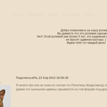
Форум
Участники
Поиск
Регистрация
Войти
Добро пожаловать на нашу ролев
Вы думаете что это ролевая-однод
Нет! Этой ролевой уже более 5 лет, это надежная 
не бросят администраторы :)
Ждем тебя тут каждый день!
Поделиться
Пн, 23 Апр 2012 18:50:38
.
Я ничего про них не знаю но считаю что Пепелица (Кедрозвезд) зн
думаю что нынешние админы скрываются на том форуме под дру