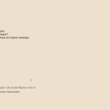
ую!
невка?
игра которую никогда
1
ает об этом! Мало того я
гими именами!