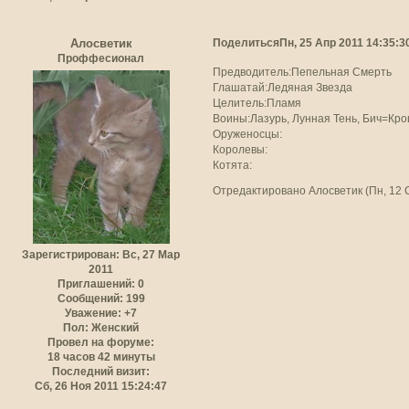
Поделиться
Пн, 25 Апр 2011 14:35:3
Алосветик
Проффесионал
Предводитель:Пепельная Смерть
Глашатай:Ледяная Звезда
Целитель:Пламя
Воины:Лазурь, Лунная Тень, Бич=Кро
Оруженосцы:
Королевы:
Котята:
Отредактировано Алосветик (Пн, 12 С
Зарегистрирован
: Вс, 27 Мар
2011
Приглашений:
0
Сообщений:
199
Уважение:
+7
Пол:
Женский
Провел на форуме:
18 часов 42 минуты
Последний визит:
Сб, 26 Ноя 2011 15:24:47