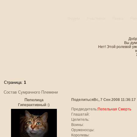
Форум
Участники
Поиск
Рег
Добр
Вы дум
Нет! Этой ролевой уже
Страница:
1
Состав Сумрачного Племени
Поделиться
Вс, 7 Сен 2008 11:36:17
Пепелица
Гиперактивный :)
Предводитель:
Пепельная Смерть
Глашатай:
Целитель:
Воины:
Оруженосцы:
Королевы: