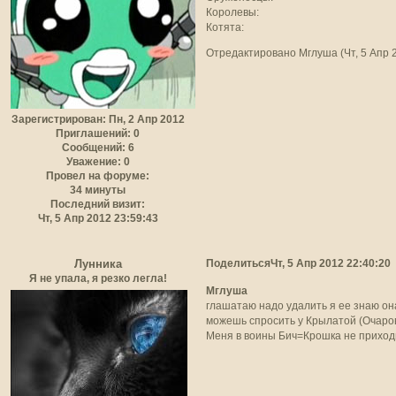
Королевы:
Котята:
Отредактировано Мглуша (Чт, 5 Апр 2
Зарегистрирован
: Пн, 2 Апр 2012
Приглашений:
0
Сообщений:
6
Уважение:
0
Провел на форуме:
34 минуты
Последний визит:
Чт, 5 Апр 2012 23:59:43
Поделиться
Чт, 5 Апр 2012 22:40:20
Лунника
Я не упала, я резко легла!
Мглуша
глашатаю надо удалить я ее знаю он
можешь спросить у Крылатой (Очаров
Меня в воины Бич=Крошка не приходи