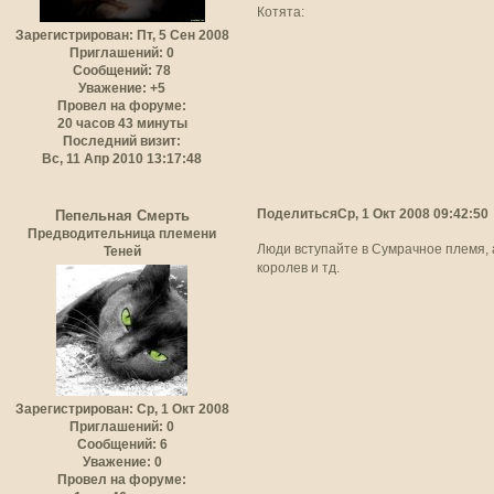
Котята:
Зарегистрирован
: Пт, 5 Сен 2008
Приглашений:
0
Сообщений:
78
Уважение:
+5
Провел на форуме:
20 часов 43 минуты
Последний визит:
Вс, 11 Апр 2010 13:17:48
Поделиться
Ср, 1 Окт 2008 09:42:50
Пепельная Смерть
Предводительница племени
Люди вступайте в Сумрачное племя, а 
Теней
королев и тд.
Зарегистрирован
: Ср, 1 Окт 2008
Приглашений:
0
Сообщений:
6
Уважение:
0
Провел на форуме: