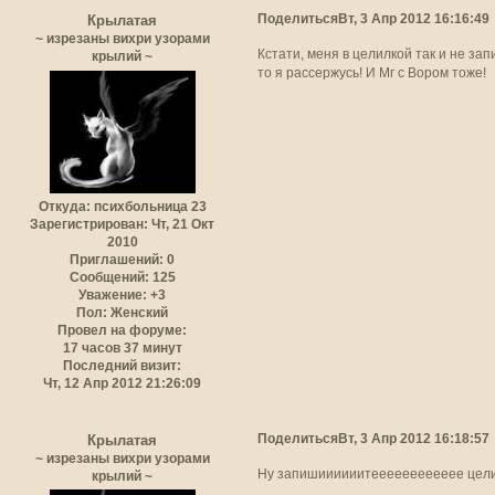
Поделиться
Вт, 3 Апр 2012 16:16:49
Крылатая
~ изрезаны вихри узорами
Кстати, меня в целилкой так и не зап
крылий ~
то я рассержусь! И Мг с Вором тоже!
Откуда:
психбольница 23
Зарегистрирован
: Чт, 21 Окт
2010
Приглашений:
0
Сообщений:
125
Уважение:
+3
Пол:
Женский
Провел на форуме:
17 часов 37 минут
Последний визит:
Чт, 12 Апр 2012 21:26:09
Поделиться
Вт, 3 Апр 2012 16:18:57
Крылатая
~ изрезаны вихри узорами
Ну запишиииииитееееееееееее целител
крылий ~