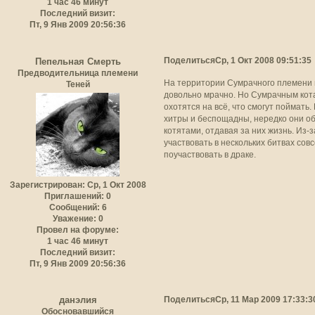
1 час 46 минут
Последний визит:
Пт, 9 Янв 2009 20:56:36
Поделиться
Ср, 1 Окт 2008 09:51:35
Пепельная Смерть
Предводительница племени
На территории Сумрачного племени м
Теней
довольно мрачно. Но Сумрачным котам
охотятся на всё, что смогут поймать
хитры и беспощадны, нередко они об
котятами, отдавая за них жизнь. Из-
участвовать в нескольких битвах сов
поучаствовать в драке.
Зарегистрирован
: Ср, 1 Окт 2008
Приглашений:
0
Сообщений:
6
Уважение:
0
Провел на форуме:
1 час 46 минут
Последний визит:
Пт, 9 Янв 2009 20:56:36
Поделиться
Ср, 11 Мар 2009 17:33:3
данэлия
Обосновавшийся