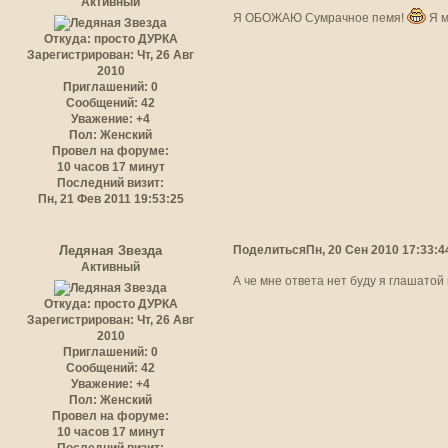
Активный
Я ОБОЖАЮ Сумрачное пемя!
Я м
Откуда:
просто ДУРКА
Зарегистрирован
: Чт, 26 Авг
2010
Приглашений:
0
Сообщений:
42
Уважение:
+4
Пол:
Женский
Провел на форуме:
10 часов 17 минут
Последний визит:
Пн, 21 Фев 2011 19:53:25
Поделиться
Пн, 20 Сен 2010 17:33:4
Ледяная Звезда
Активный
А че мне ответа нет буду я глашатой
Откуда:
просто ДУРКА
Зарегистрирован
: Чт, 26 Авг
2010
Приглашений:
0
Сообщений:
42
Уважение:
+4
Пол:
Женский
Провел на форуме:
10 часов 17 минут
Последний визит: