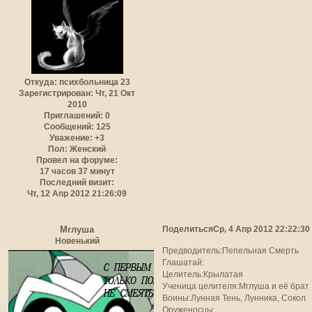
Откуда:
психбольница 23
Зарегистрирован
: Чт, 21 Окт
2010
Приглашений:
0
Сообщений:
125
Уважение:
+3
Пол:
Женский
Провел на форуме:
17 часов 37 минут
Последний визит:
Чт, 12 Апр 2012 21:26:09
Поделиться
Ср, 4 Апр 2012 22:22:30
Мглуша
Новенький
Предводитель:Пепельная Смерть
Глашатай:
Целитель:Крылатая
Ученица целителя:Мглуша и её брат
Воины:Лунная Тень, Лунника, Сокол
Оруженосцы: