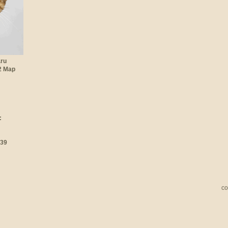
.ru
22 Мар
:
:39
со