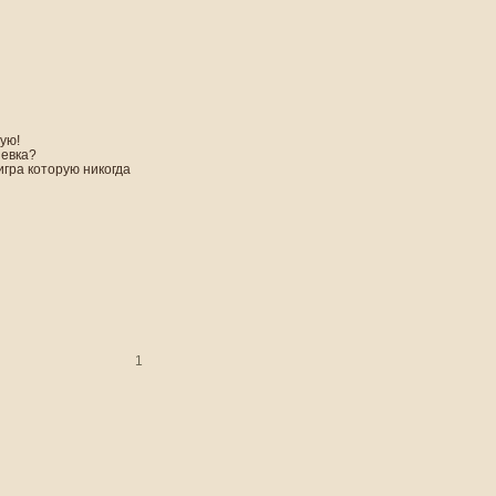
ую!
невка?
игра которую никогда
1