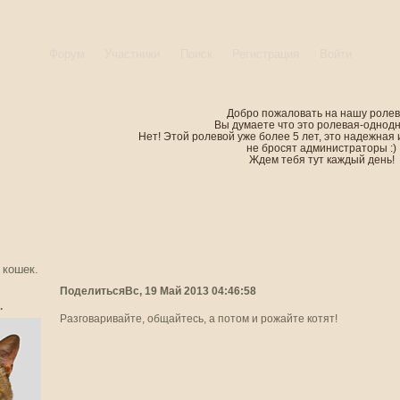
Форум
Участники
Поиск
Регистрация
Войти
Добро пожаловать на нашу ролев
Вы думаете что это ролевая-однод
Нет! Этой ролевой уже более 5 лет, это надежная 
не бросят администраторы :)
Ждем тебя тут каждый день!
 кошек.
Поделиться
Вс, 19 Май 2013 04:46:58
.
Разговаривайте, общайтесь, а потом и рожайте котят!