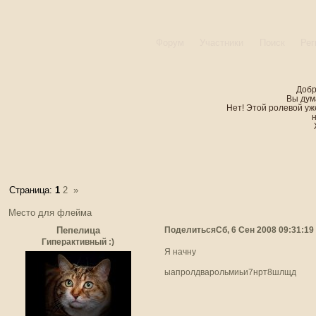
Форум
Участники
Поиск
Рег
Добр
Вы дум
Нет! Этой ролевой уже
Страница:
1
2
»
Место для флейма
Поделиться
Сб, 6 Сен 2008 09:31:19
Пепелица
Гиперактивный :)
Я начну
ыапролдварольмиьи7нрт8шлщд