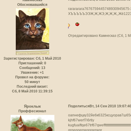
Обосновавшийся
гагагагага76767594457489309456
ХЪЪЪЪЪЭЭЖ,Ж,ЖЭ,Ж,Ж,Ж,,Жё12234556
Отредактировано Камнесказ (Сб, 1 М
Зарегистрирован
: Сб, 1 Май 2010
Приглашений:
0
Сообщений:
13
Уважение:
+1
Провел на форуме:
50 минут
Последний визит:
Сб, 8 Май 2010 11:39:15
Поделиться
Вт, 14 Сен 2010 19:07:4
Яроклык
Проффесионал
оапнефцку32йе6к6325ксцуорав7ш65
kjhf67werf7i6rtiy
kugfuaiftqe67trf67qweffttttttttttttttttttt
grqegqerqegqqerwqr