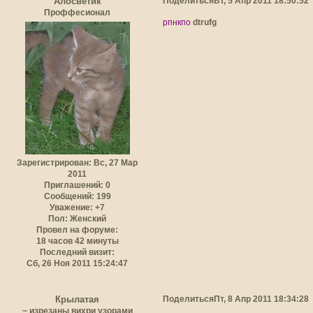
Поделиться
Вт, 5 Апр 2011 18:50:52
Алосветик
Проффесионал
рпнкпо
dtrufg
Зарегистрирован
: Вс, 27 Мар
2011
Приглашений:
0
Сообщений:
199
Уважение:
+7
Пол:
Женский
Провел на форуме:
18 часов 42 минуты
Последний визит:
Сб, 26 Ноя 2011 15:24:47
Поделиться
Пт, 8 Апр 2011 18:34:28
Крылатая
~ изрезаны вихри узорами