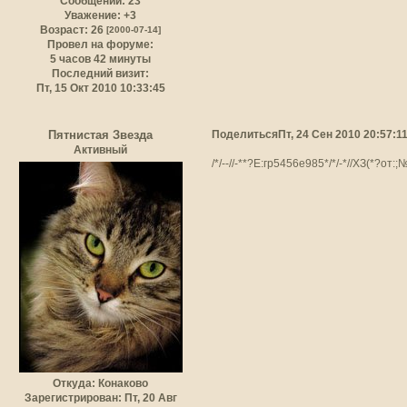
Сообщений:
23
Уважение:
+3
Возраст:
26
[2000-07-14]
Провел на форуме:
5 часов 42 минуты
Последний визит:
Пт, 15 Окт 2010 10:33:45
Поделиться
Пт, 24 Сен 2010 20:57:1
Пятнистая Звезда
Активный
/*/--//-**?Е:гр5456е985*/*/-*//ХЗ(*
Откуда:
Конаково
Зарегистрирован
: Пт, 20 Авг