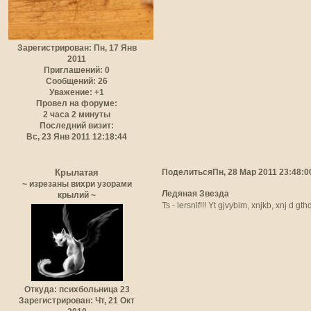
Зарегистрирован
: Пн, 17 Янв
2011
Приглашений:
0
Сообщений:
26
Уважение:
+1
Провел на форуме:
2 часа 2 минуты
Последний визит:
Вс, 23 Янв 2011 12:18:44
Поделиться
Пн, 28 Мар 2011 23:48:0
Крылатая
~ изрезаны вихри узорами
Ледяная Звезда
крылий ~
Ts - lersnlf!!! Yt gjvybim, xnjkb, xnj d g
Откуда:
психбольница 23
Зарегистрирован
: Чт, 21 Окт