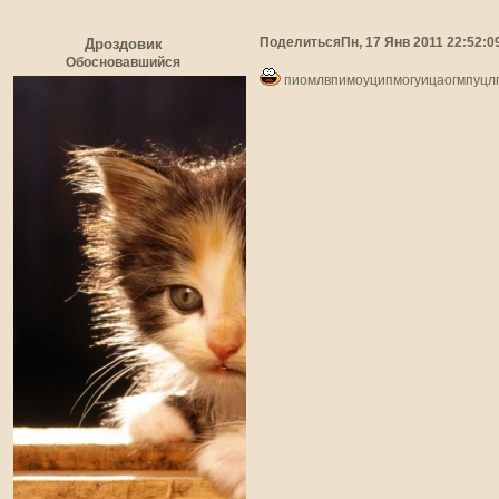
Поделиться
Пн, 17 Янв 2011 22:52:0
Дроздовик
Обосновавшийся
пиомлвпимоуципмогуицаогмпуцлг