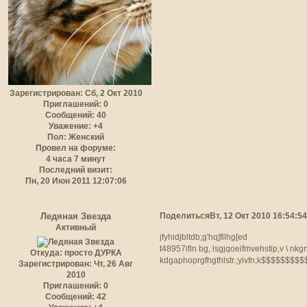
Зарегистрирован
: Сб, 2 Окт 2010
Приглашений:
0
Сообщений:
40
Уважение:
+4
Пол:
Женский
Провел на форуме:
4 часа 7 минут
Последний визит:
Пн, 20 Июн 2011 12:07:06
Поделиться
Вт, 12 Окт 2010 16:54:54
Ледяная Звезда
Активный
jfyhidjbltdb;g'hq]fllhg[ed
t48957ifln bg, lsgjqoeifmvehstip,v \ nk
Откуда:
просто ДУРКА
kdgaphoprgfhgthlstr.;yivfn;k$$$$$$
Зарегистрирован
: Чт, 26 Авг
2010
Приглашений:
0
Сообщений:
42