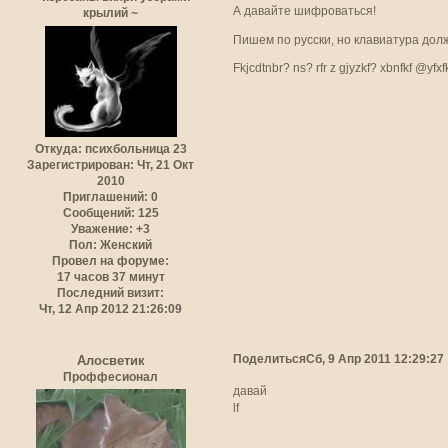
А давайте шифроваться!
крылий ~
Пишем по русски, но клавиатура дол
Fkjcdtnbr? ns? rfr z gjyzkf? xbnfkf @yfxf
Откуда:
психбольница 23
Зарегистрирован
: Чт, 21 Окт
2010
Приглашений:
0
Сообщений:
125
Уважение:
+3
Пол:
Женский
Провел на форуме:
17 часов 37 минут
Последний визит:
Чт, 12 Апр 2012 21:26:09
Поделиться
Сб, 9 Апр 2011 12:29:27
Алосветик
Проффесионал
давай
lf