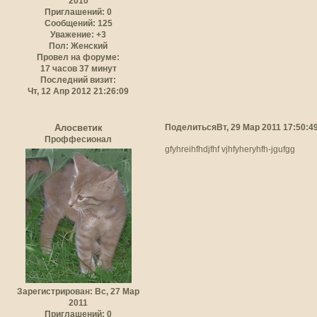
2010
Приглашений:
0
Сообщений:
125
Уважение:
+3
Пол:
Женский
Провел на форуме:
17 часов 37 минут
Последний визит:
Чт, 12 Апр 2012 21:26:09
Поделиться
Вт, 29 Мар 2011 17:50:4
Алосветик
Проффесионал
gfyhreihfhdjfhf vjhfyheryhfh-jgufgg
Зарегистрирован
: Вс, 27 Мар
2011
Приглашений:
0