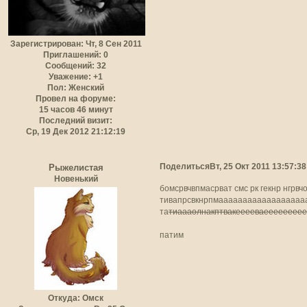
Зарегистрирован
: Чт, 8 Сен 2011
Приглашений:
0
Сообщений:
32
Уважение:
+1
Пол:
Женский
Провел на форуме:
15 часов 46 минут
Последний визит:
Ср, 19 Дек 2012 21:12:19
Поделиться
Вт, 25 Окт 2011 13:57:38
Рыжелистая
Новенький
бомсрвчвпмасрват смс рк гекнр нгрвчо
тивапрсвкнрпмааааааааааааааааа
та
тиаааолнакптвакееееваеееееееее
патим
Откуда:
Омск