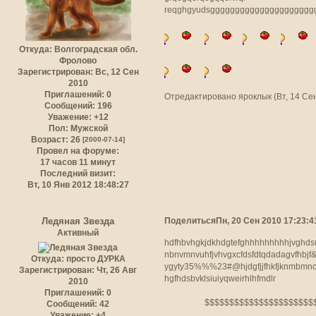
reqghgyudsggggggggggggggggggggggg
Откуда:
Волгоградская обл.
Фролово
Зарегистрирован
: Вс, 12 Сен
2010
Приглашений:
0
Отредактировано яроклык (Вт, 14 Сен
Сообщений:
196
Уважение:
+12
Пол:
Мужской
Возраст:
26
[2000-07-14]
Провел на форуме:
17 часов 11 минут
Последний визит:
Вт, 10 Янв 2012 18:48:27
Поделиться
Пн, 20 Сен 2010 17:23:4
Ледяная Звезда
Активный
hdfhbvhgkjdkhdgtefghhhhhhhhhjvghds
nbnvmnvuhfjvhvgxcfdsfdtqdadagvfhbjf&
Откуда:
просто ДУРКА
ygyty35%%%23#@hjdgfjjfhkfjknmbmncnq
Зарегистрирован
: Чт, 26 Авг
hgfhdsbvklsiuiyqweirhlhfmdlr
2010
Приглашений:
0
$$$$$$$$$$$$$$$$$$$$$$$$
Сообщений:
42
Уважение:
+4