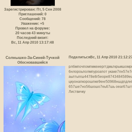
Зарегистрирован
: Пт, 5 Сен 2008
Приглашений:
0
Сообщений:
78
Уважение:
+5
Провел на форуме:
20 часов 43 минуты
Последний визит:
Вс, 11 Апр 2010 13:17:48
Поделиться
Вс, 11 Апр 2010 21:12:2
Солнышко-За-Синей-Тучкой
Обосновавшийся
рлбмпочпомпмкеиергтдмьткрьмшомр
6нлороьполмпуроапот укаке7пн57е7
аьптьпгш4478е8г5еоре8743484589е
цкуонапкорошпке9енг50968ншдпд
657ше7но56шошо7еь67шь оеаг67ш
Листвичку