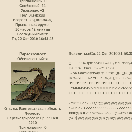
Приглашений:
0
Сообщений:
34
Уважение:
+2
Пол:
Женский
Возраст:
28
[1998-04-20]
Провел на форуме:
16 часов 42 минуты
Последний визит:
Пт, 22 Окт 2010 16:43:46
Поделиться
Ср, 22 Сен 2010 21:58:3
Верескохвост
Обосновавшийся
((++++*q47q987349hu4jriuyf87tf78ery4
f879a87t98w7t987w597t987 7
3754938698ty954ytryt09r8yt(((((((((((((
№;%!АНГЛ%?:АГЕ:КГ%;ЙЦ;ЧЫЕГО%;Ш:?%/+-*+;;;;
ЧЧЧЧЧЧЧЧЧЧЧЧЧЧЧЧЧЕЕЕЕЕЕЕЕЕЕ
+УММММММММММММММММММАААААА
ССССССССССССССССССССССССС
+
7*98256епи5шдг7;;;;;@@@@@@@@@@@@
ewur3q7355555555555555555555555
Откуда:
Волгоградская область
###!@@#$%$%^%&^&*()__(*&&^%$#
Фролово
(*&^$@@@@@@@@@@@@@@@@@
Зарегистрирован
: Ср, 22 Сен
2010
Приглашений:
0