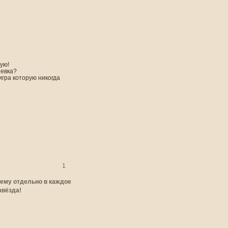
ую!
невка?
игра которую никогда
1
 тему отдельно в каждое
звёзда!