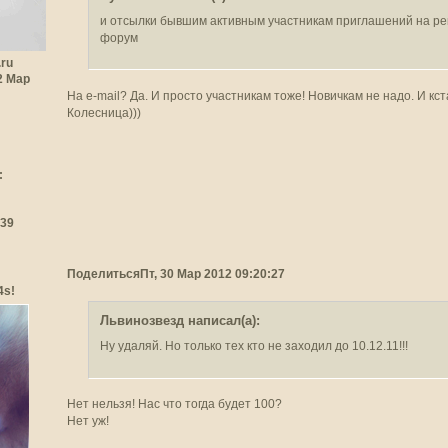
и отсылки бывшим активным участникам приглашений на р
форум
.ru
22 Мар
На e-mail? Да. И просто участникам тоже! Новичкам не надо. И кста
Колесница)))
:
:39
Поделиться
Пт, 30 Мар 2012 09:20:27
4s!
Львинозвезд написал(а):
Ну удаляй. Но только тех кто не заходил до 10.12.11!!!
Нет нельзя! Нас что тогда будет 100?
Нет уж!