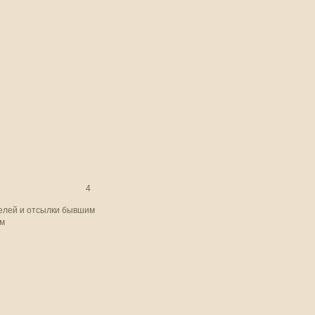
4
елей и отсылки бывшим
ум