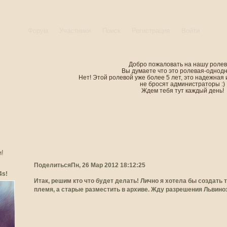
Форум
Участники
Поиск
Регистрация
Войти
Добро пожаловать на нашу ролев
Вы думаете что это ролевая-однод
Нет! Этой ролевой уже более 5 лет, это надежная 
не бросят администраторы :)
Ждем тебя тут каждый день!
!
Поделиться
Пн, 26 Мар 2012 18:12:25
4s!
Итак, решим кто что будет делать! Лично я хотела бы создать
племя, а старые разместить в архиве. Жду разрешения Львино