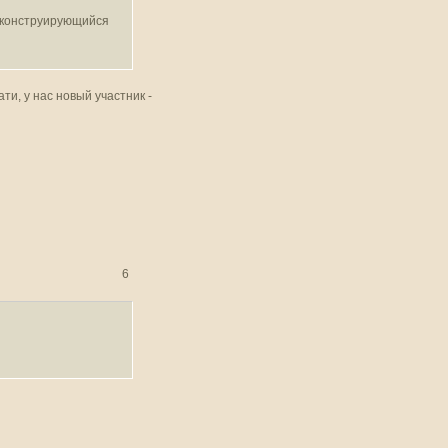
еконструирующийся
ти, у нас новый участник -
6