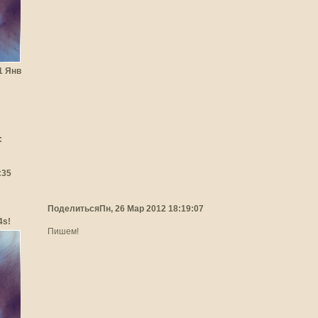
31 Янв
:
:35
Поделиться
Пн, 26 Мар 2012 18:19:07
4s!
Пишем!