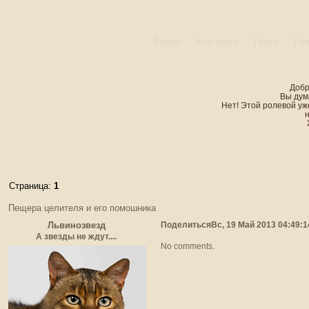
Форум
Участники
Поиск
Рег
Добр
Вы дум
Нет! Этой ролевой уже
Страница:
1
Пещера целителя и его помошника
Поделиться
Вс, 19 Май 2013 04:49:1
Львинозвезд
А звезды не ждут....
No comments.