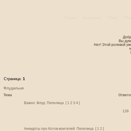
Форум
Участники
Поиск
Рег
Добр
Вы дум
Нет! Этой ролевой уже
Страница:
1
Флудильня
Тема
Ответо
Важно:
Флуд
Пепелица
[
1
2
3
4
]
139
Анекдоты про Котов-воителей
Пепелица
[
1
2
]