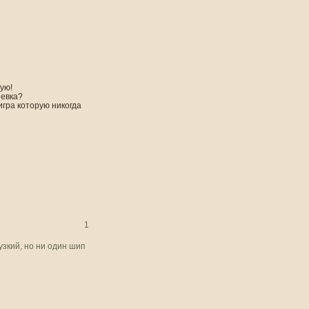
ую!
невка?
игра которую никогда
1
узкий, но ни один шип