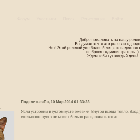
Форум
Участники
Поиск
Регистрация
Войти
Добро пожаловать на нашу ролев
Вы думаете что это ролевая-однод
Нет! Этой ролевой уже более 5 лет, это надежная 
не бросят администраторы :)
Ждем тебя тут каждый день!
Поделиться
Пн, 10 Мар 2014 01:33:28
.
Ясли устроены в густом кусте ежевики. Внутри всегда тепло. Вход 
ежевичного куста не может больно расцарапать котят.