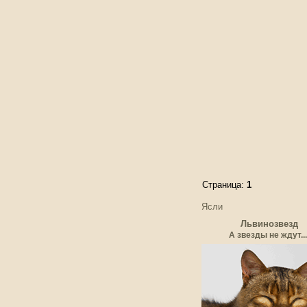
Страница:
1
Ясли
Львинозвезд
А звезды не ждут...