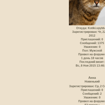
Откуда:
Kotiki.spybb
Зарегистрирован
: Чт, 
2012
Приглашений:
0
Сообщений:
1375
Уважение:
0
Пол:
Мужской
Провел на форуме
1 день 18 часов
Последний визит:
Вс, 8 Ноя 2015 13:46
Анна
Новенький
Зарегистрирован
: Ср, 2 
Приглашений:
0
Сообщений:
2
Уважение:
0
Провел на форуме
53 минуты