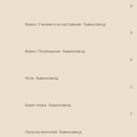
0
Важно:
Ученики и их наставники
Львинозвезд
0
Важно:
Посвящение
Львинозвезд
0
Ясли
Львинозвезд
1
Берег озера
Львинозвезд
1
Палатка воителей
Львинозвезд