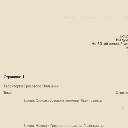
Форум
Участники
Поиск
Рег
Добр
Вы дум
Нет! Этой ролевой уже
Страница:
1
Территория Грозового Племени
Тема
Ответо
Важно:
Список грозового племени
Львинозвезд
4
Важно:
Новости Грозового племени
Львинозвезд