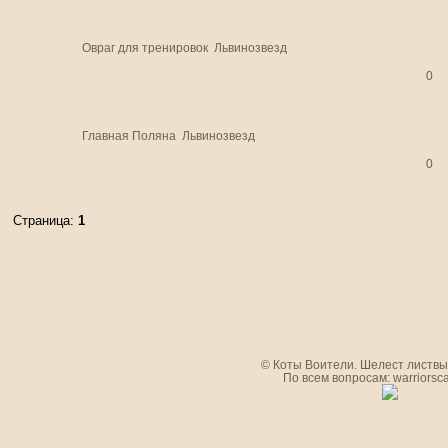
Овраг для тренировок
Львинозвезд
0
Главная Поляна
Львинозвезд
0
Страница:
1
© Коты Воители. Шелест листвы.
По всем вопросам: warriorsc