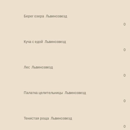
Берег озера
Львинозвезд
0
Куча с едой
Львинозвезд
0
Лес
Львинозвезд
0
Палатка целительницы
Львинозвезд
0
Тенистая роща
Львинозвезд
0