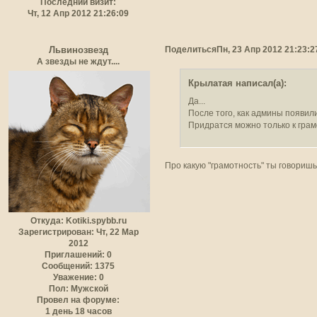
Последний визит:
Чт, 12 Апр 2012 21:26:09
Поделиться
Пн, 23 Апр 2012 21:23:2
Львинозвезд
А звезды не ждут....
Крылатая написал(а):
Да...
После того, как админы появили
Придратся можно только к грам
Про какую "грамотность" ты говориш
Откуда:
Kotiki.spybb.ru
Зарегистрирован
: Чт, 22 Мар
2012
Приглашений:
0
Сообщений:
1375
Уважение:
0
Пол:
Мужской
Провел на форуме:
1 день 18 часов