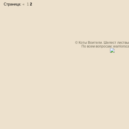
Страница:
«
1
2
© Коты Воители. Шелест листвы.
По всем вопросам: warriorsc