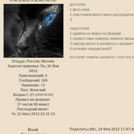
Я не упала, я резко легла!
достатки:
1 фон норм
2 участников много моно распредели
3
недостатки:
1 админа не видно на форуме
2 приветствие наверху немного меш
3 народу много а активность хромает
4 ролевая недоделана!!!
кто хочет помочь начните с того что 
Откуда:
Россия, Москва
Зарегистрирован
: Пн, 30 Янв
2012
Приглашений:
0
Сообщений:
166
Уважение:
+3
Пол:
Женский
Возраст:
27
[1999-02-09]
Провел на форуме:
17 часов 50 минут
Последний визит:
Чт, 12 Июл 2012 23:11:33
Поделиться
Вс, 19 Фев 2012 17:47:4
Break