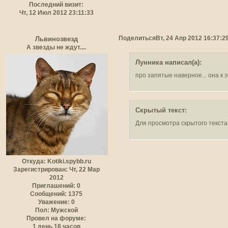
Последний визит:
Чт, 12 Июл 2012 23:11:33
Поделиться
Вт, 24 Апр 2012 16:37:2
Львинозвезд
А звезды не ждут....
Лунника написал(а):
про запятые наверное... она к
Скрытый текст:
Для просмотра скрытого текста
Откуда:
Kotiki.spybb.ru
Зарегистрирован
: Чт, 22 Мар
2012
Приглашений:
0
Сообщений:
1375
Уважение:
0
Пол:
Мужской
Провел на форуме:
1 день 18 часов