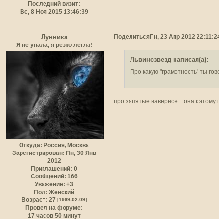
Последний визит:
Вс, 8 Ноя 2015 13:46:39
Поделиться
Пн, 23 Апр 2012 22:11:2
Лунника
Я не упала, я резко легла!
Львинозвезд написал(а):
Про какую "грамотность" ты го
про запятые наверное... она к этом
Откуда:
Россия, Москва
Зарегистрирован
: Пн, 30 Янв
2012
Приглашений:
0
Сообщений:
166
Уважение:
+3
Пол:
Женский
Возраст:
27
[1999-02-09]
Провел на форуме:
17 часов 50 минут