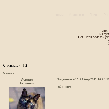
Форум
Участники
Поиск
Рег
Добр
Вы дум
Нет! Этой ролевой уже
Страница:
«
1
2
Мнения
Поделиться
Сб, 23 Апр 2011 10:26:1
Асиния
Активный
сайт норм