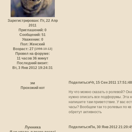
Зарегистрирован
: Пт, 22 Апр
2011
Приглашений:
0
Сообщений:
51
Уважение:
0
Пол:
Женский
Возраст:
27
[1998-10-12]
Провел на форуме:
11 часов 36 минут
Последний визит:
Вт, 3 Янв 2012 19:24:31
Поделиться
Чт, 15 Сен 2011 17:51:48
эм
Прохожий кот
Ну что можно сказать о ролевой? Он
нужно описать все подфорумы. Эта н
напишите там приветствие. У вас ест
часы? Вообщем так то ролевых по кв 
обретут активность
Поделиться
Пн, 30 Янв 2012 21:20:4
Лунника
Я не упала, я резко легла!