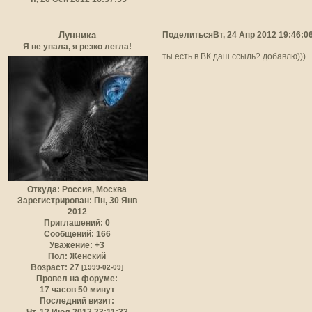
Поделиться
Вт, 24 Апр 2012 19:46:0
Лунника
Я не упала, я резко легла!
ты есть в ВК даш ссыль? добавлю)))
Откуда:
Россия, Москва
Зарегистрирован
: Пн, 30 Янв
2012
Приглашений:
0
Сообщений:
166
Уважение:
+3
Пол:
Женский
Возраст:
27
[1999-02-09]
Провел на форуме:
17 часов 50 минут
Последний визит:
Чт, 12 Июл 2012 23:11:33