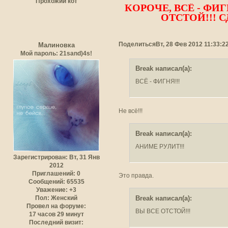
Прохожий кот
КОРОЧЕ, ВСЁ - ФИГ
ОТСТОЙ!!! С
Поделиться
Вт, 28 Фев 2012 11:33:2
Малиновка
Мой пароль: 21sand)4s!
Break написал(а):
ВСЁ - ФИГНЯ!!!
Не всё!!!
Break написал(а):
АНИМЕ РУЛИТ!!!
Зарегистрирован
: Вт, 31 Янв
2012
Приглашений:
0
Это правда.
Сообщений:
65535
Уважение:
+3
Break написал(а):
Пол:
Женский
Провел на форуме:
ВЫ ВСЕ ОТСТОЙ!!!
17 часов 29 минут
Последний визит: