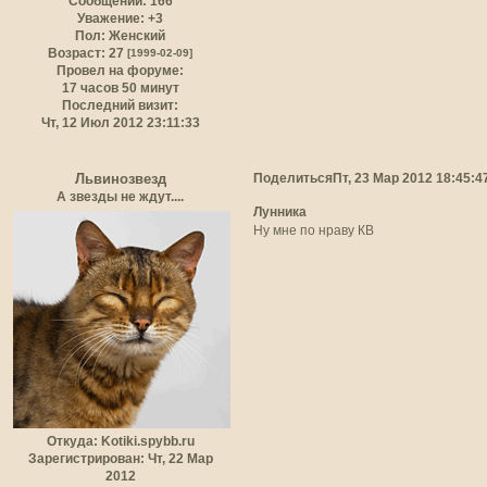
Сообщений:
166
Уважение:
+3
Пол:
Женский
Возраст:
27
[1999-02-09]
Провел на форуме:
17 часов 50 минут
Последний визит:
Чт, 12 Июл 2012 23:11:33
Поделиться
Пт, 23 Мар 2012 18:45:4
Львинозвезд
А звезды не ждут....
Лунника
Ну мне по нраву КВ
Откуда:
Kotiki.spybb.ru
Зарегистрирован
: Чт, 22 Мар
2012