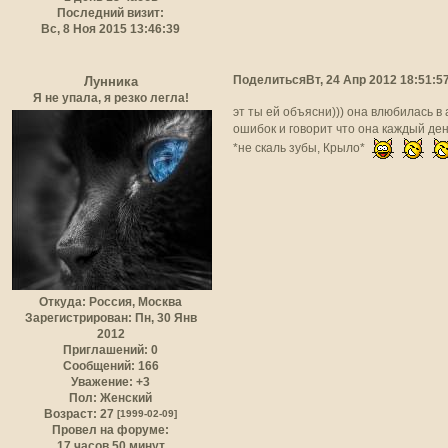
Последний визит:
Вс, 8 Ноя 2015 13:46:39
Поделиться
Вт, 24 Апр 2012 18:51:5
Лунника
Я не упала, я резко легла!
эт ты ей объясни))) она влюбилась в 
ошибок и говорит что она каждый ден
*не скаль зубы, Крыло*
Откуда:
Россия, Москва
Зарегистрирован
: Пн, 30 Янв
2012
Приглашений:
0
Сообщений:
166
Уважение:
+3
Пол:
Женский
Возраст:
27
[1999-02-09]
Провел на форуме:
17 часов 50 минут