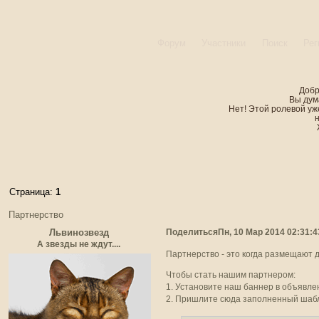
Форум
Участники
Поиск
Рег
Добр
Вы дум
Нет! Этой ролевой уже
Страница:
1
Партнерство
Поделиться
Пн, 10 Мар 2014 02:31:4
Львинозвезд
А звезды не ждут....
Партнерство - это когда размещают д
Чтобы стать нашим партнером:
1. Установите наш баннер в объявлен
2. Пришлите сюда заполненный шаб