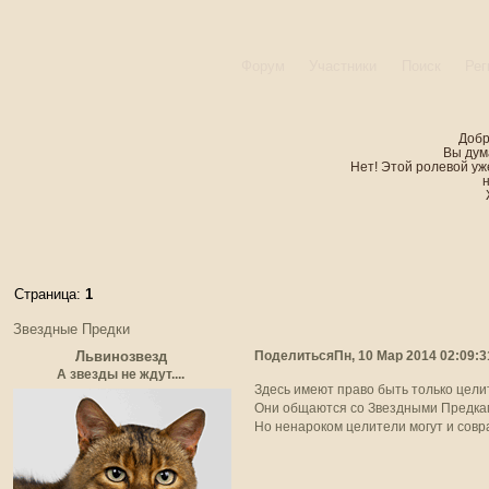
Форум
Участники
Поиск
Рег
Добр
Вы дум
Нет! Этой ролевой уже
Страница:
1
Звездные Предки
Поделиться
Пн, 10 Мар 2014 02:09:3
Львинозвезд
А звезды не ждут....
Здесь имеют право быть только цели
Они общаются со Звездными Предкам
Но ненароком целители могут и совра