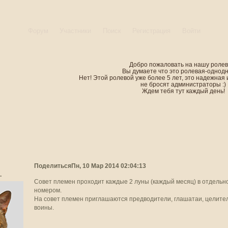
Форум
Участники
Поиск
Регистрация
Войти
Добро пожаловать на нашу ролев
Вы думаете что это ролевая-однод
Нет! Этой ролевой уже более 5 лет, это надежная 
не бросят администраторы :)
Ждем тебя тут каждый день!
Поделиться
Пн, 10 Мар 2014 02:04:13
.
Совет племен проходит каждые 2 луны (каждый месяц) в отдельн
номером.
На совет племен приглашаются предводители, глашатаи, целител
воины.