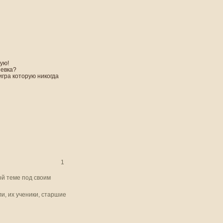
ую!
невка?
игра которую никогда
1
ой теме под своим
и, их ученики, старшие