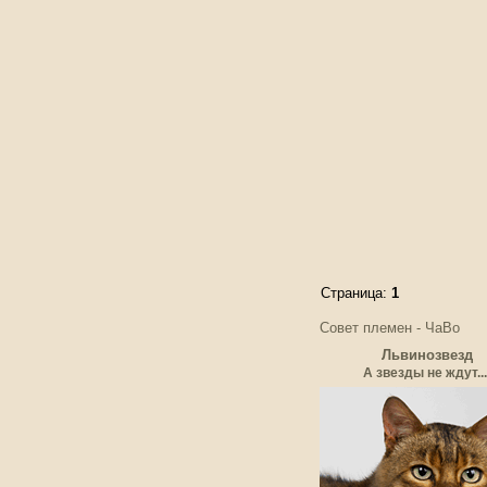
Страница:
1
Совет племен - ЧаВо
Львинозвезд
А звезды не ждут...