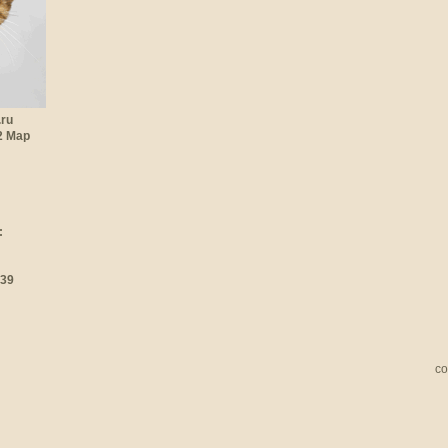
.ru
22 Мар
:
:39
со