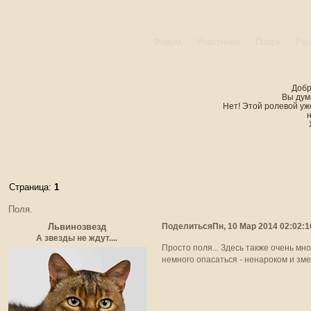
Форум
Участники
Поиск
Рег
Добр
Вы дум
Нет! Этой ролевой уже
Страница:
1
Поля.
Поделиться
Пн, 10 Мар 2014 02:02:1
Львинозвезд
А звезды не ждут....
Просто поля... Здесь также очень мно
немного опасаться - ненароком и зме