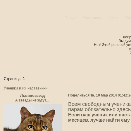
Форум
Участники
Поиск
Рег
Добр
Вы дум
Нет! Этой ролевой уже
Страница:
1
Ученики и их наставники
Поделиться
Пн, 10 Мар 2014 01:42:2
Львинозвезд
А звезды не ждут....
Всем свободным ученика
парам обязательно здесь
Если ваш ученик или наст
месяцев, лучше найти ему 