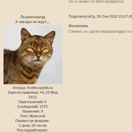
это я, может по айпи проверить)
Поделиться
Ср, 26 Сен 2012 15:27:4
Львинозвезд
А звезды не ждут....
Малиновка
Сменил, но сделал модером вдруг ты
Откуда:
Kotiki.spybb.ru
Зарегистрирован
: Чт, 22 Мар
2012
Приглашений:
0
Сообщений:
1375
Уважение:
0
Пол:
Мужской
Провел на форуме:
1 день 18 часов
Последний визит: