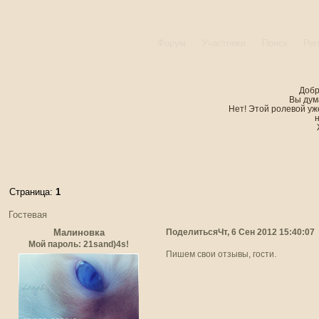
Форум
Участники
Поиск
Рег
Добр
Вы дум
Нет! Этой ролевой уже
Страница:
1
Гостевая
Поделиться
Чт, 6 Сен 2012 15:40:07
Малиновка
Мой пароль: 21sand)4s!
Пишем свои отзывы, гости.