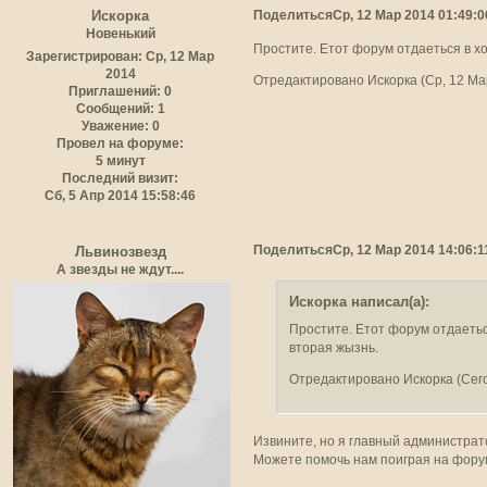
Поделиться
Ср, 12 Мар 2014 01:49:0
Искорка
Новенький
Простите. Етот форум отдаеться в хо
Зарегистрирован
: Ср, 12 Мар
2014
Отредактировано Искорка (Ср, 12 Мар
Приглашений:
0
Сообщений:
1
Уважение:
0
Провел на форуме:
5 минут
Последний визит:
Сб, 5 Апр 2014 15:58:46
Поделиться
Ср, 12 Мар 2014 14:06:1
Львинозвезд
А звезды не ждут....
Искорка написал(а):
Простите. Етот форум отдаетьс
вторая жызнь.
Отредактировано Искорка (Сего
Извините, но я главный администрат
Можете помочь нам поиграя на фору