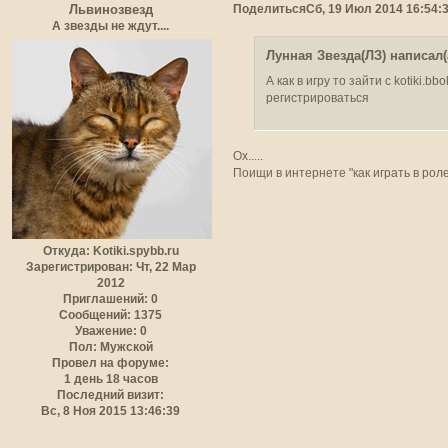
Поделиться
Сб, 19 Июл 2014 16:54:
Львинозвезд
А звезды не ждут....
Лунная Звезда(ЛЗ) написал(
А как в игру то зайти с kotiki.b
регистрироваться
Ох.....
Поищи в интернете "как играть в рол
Откуда:
Kotiki.spybb.ru
Зарегистрирован
: Чт, 22 Мар
2012
Приглашений:
0
Сообщений:
1375
Уважение:
0
Пол:
Мужской
Провел на форуме:
1 день 18 часов
Последний визит:
Вс, 8 Ноя 2015 13:46:39