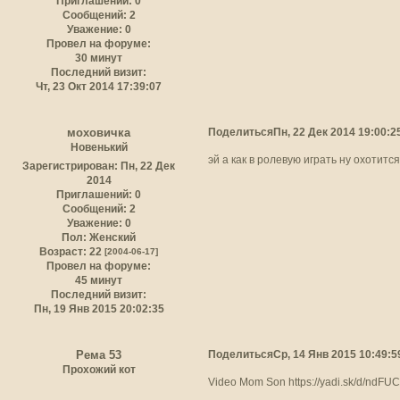
Приглашений:
0
Сообщений:
2
Уважение:
0
Провел на форуме:
30 минут
Последний визит:
Чт, 23 Окт 2014 17:39:07
Поделиться
Пн, 22 Дек 2014 19:00:2
моховичка
Новенький
эй а как в ролевую играть ну охотится
Зарегистрирован
: Пн, 22 Дек
2014
Приглашений:
0
Сообщений:
2
Уважение:
0
Пол:
Женский
Возраст:
22
[2004-06-17]
Провел на форуме:
45 минут
Последний визит:
Пн, 19 Янв 2015 20:02:35
Поделиться
Ср, 14 Янв 2015 10:49:5
Рема 53
Прохожий кот
Video Mom Son
https://yadi.sk/d/ndF