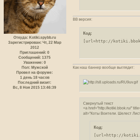
BB версия:
Код:
Откуда:
Kotiki.spybb.ru
[url=http://kotiki.bbo
Зарегистрирован
: Чт, 22 Мар
2012
Приглашений:
0
Сообщений:
1375
Уважение:
0
Как наш баннер вообще выглядит:
Пол:
Мужской
Провел на форуме:
1 день 18 часов
Последний визит:
Вс, 8 Ноя 2015 13:46:39
Свернутый текст
<a href="http://kotiki.bbok.ru/" ti
alt="Коты Воители. Шелест Лист
Код:
[url=http://kotiki