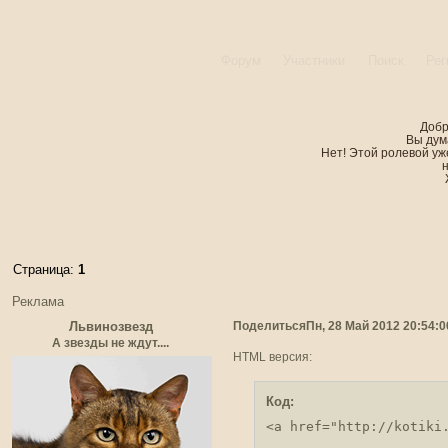
Форум
Участники
Поиск
Рег
Добр
Вы дум
Нет! Этой ролевой уже
Страница:
1
Реклама
Поделиться
Пн, 28 Май 2012 20:54:0
Львинозвезд
А звезды не ждут....
HTML версия:
Код:
<a href="http://kotiki