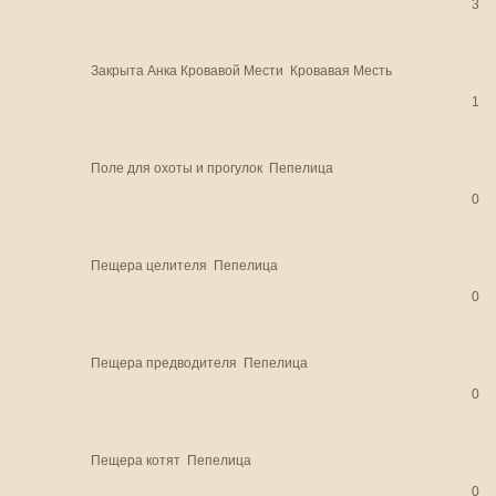
3
Закрыта
Анка Кровавой Мести
Кровавая Месть
1
Поле для охоты и прогулок
Пепелица
0
Пещера целителя
Пепелица
0
Пещера предводителя
Пепелица
0
Пещера котят
Пепелица
0