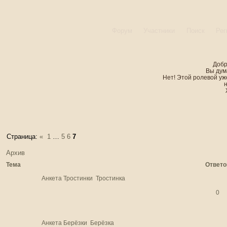
Форум
Участники
Поиск
Рег
Добр
Вы дум
Нет! Этой ролевой уже
Страница:
«
1
…
5
6
7
Архив
Тема
Ответо
Анкета Тростинки
Тростинка
0
Анкета Берёзки
Берёзка