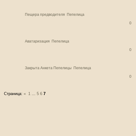
Пещера предводителя
Пепелица
0
Аватаризация
Пепелица
0
Закрыта
Анкета Пепелицы
Пепелица
0
Страница:
«
1
…
5
6
7