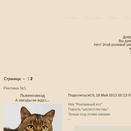
Форум
Участники
Поиск
Рег
Добр
Вы дум
Нет! Этой ролевой уже
Страница:
«
1
2
Реклама №1
Поделиться
Сб, 18 Май 2013 20:13:0
Львинозвезд
А звезды не ждут....
Ник "Рекламный кот"
Пароль "шелестлиствы"
Только под этими никами.
--