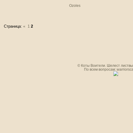
Ozoles
Страница:
«
1
2
© Коты Воители. Шелест листвы.
По всем вопросам: warriorsc