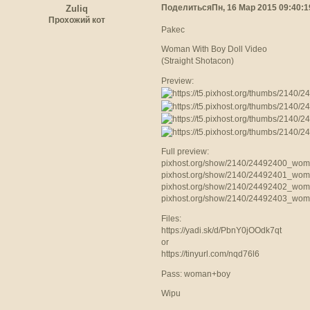
Поделиться
Пн, 16 Мар 2015 09:40:1
Zuliq
Прохожий кот
Pakec
Woman With Boy Doll Video
(Straight Shotacon)
Preview:
Full preview:
pixhost.org/show/2140/24492400_woma
pixhost.org/show/2140/24492401_woman
pixhost.org/show/2140/24492402_woman
pixhost.org/show/2140/24492403_woman
Files:
https://yadi.sk/d/PbnY0jOOdk7qt
or
https://tinyurl.com/nqd76l6
Pass: woman+boy
Wipu